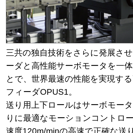
三共の独⾃技術をさらに発展さ
ーダと⾼性能サーボモータを⼀体
とで、世界最速の性能を実現する
フィーダOPUS1。
送り⽤上下ロールはサーボモータ
りに最適なモーションコントロ
速度120m/minの⾼速で正確な