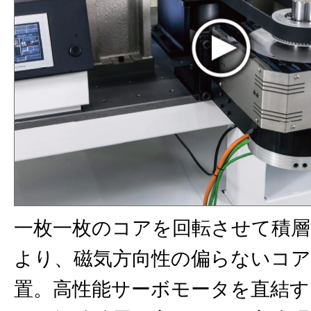
⼀枚⼀枚のコアを回転させて積
より、磁気⽅向性の偏らないコア
置。⾼性能サーボモータを直結