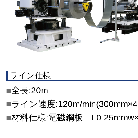
ライン仕様
全長:20m
ライン速度:120m/min(300mm×4
材料仕様:電磁鋼板 t 0.25mmw×