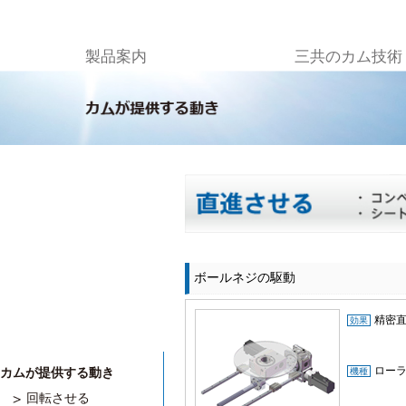
製品案内
三共のカム技術
ボールネジの駆動
精密
効果
ロー
カムが提供する動き
機種
回転させる