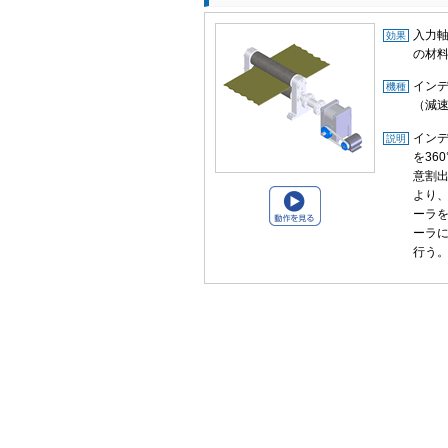
入力
効果
の材
イン
機種
（減速
イン
説明
を36
意割
より
ーラ
ーラ
行う