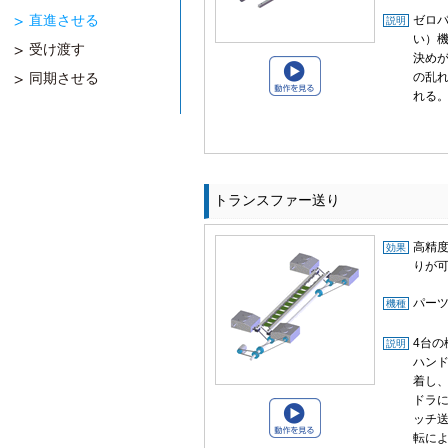
直進させる
ゼロ
説明
い）
受け渡す
決め
同期させる
の乱
れる
トランスファー送り
高精
効果
りが
パー
機種
4台の
説明
ハン
着し
ドラ
ッチ
転に