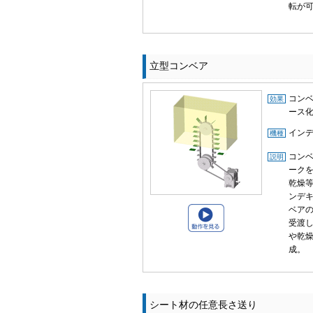
転が
立型コンベア
コン
効果
ース
イン
機種
コン
説明
ーク
乾燥
ンデ
ベア
受渡
や乾
成。
シート材の任意長さ送り