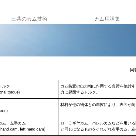
三共のカム技術
カム用語集
同
トルク
カム装置の出力軸に作用する負荷を検討す
ional torque)
力に起因するトルク。
材料が他の物体との摩擦により、表面が削
sion)
カム、左手カム
ローラギヤカム、バレルカムなどを用いる
t hand cam, left hand cam)
と同じになるものをそれぞれ右手カム、左