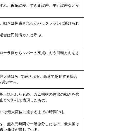
ずれ。偏角誤差、すきま誤差、平行誤差などが
。動きは拘束されるがバックラッシは避けられ
場合は円筒溝カムと呼ぶ。
ローラ側からレバーの支点に向う回転方向をさ
最大値はAmで表される。高速で駆動する場合
を選定する。
を正規化したもの。カム機構の原節の動きを代
止まで0～1で表現したもの。
thは最大変位に達するまでの時間[ｓ]。
を、無次元時間で一階微分したもの。最大値は
の低い曲線が適している。