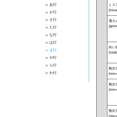
あ行
ミス
(misa
か行
さ行
溝カ
(groo
た行
な行
は行
向い
ま行
(rota
や行
ら行
無次
わ行
(non-
無次
(non-
無次
(non-