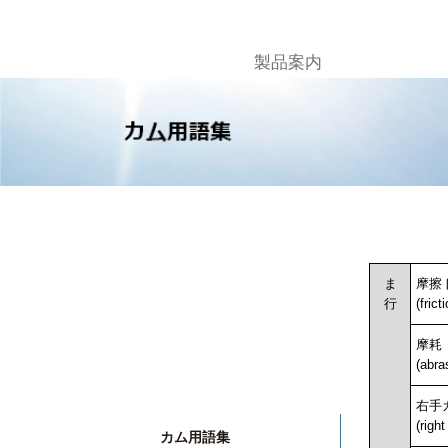
製品案内
ま
摩擦
行
(frict
摩耗
(abra
右手
(righ
カム用語集