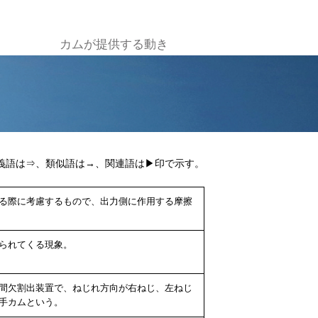
カムが提供する動き
義語は⇒、類似語は→、関連語は▶印で示す。
る際に考慮するもので、出力側に作用する摩擦
られてくる現象。
間欠割出装置で、ねじれ方向が右ねじ、左ねじ
手カムという。